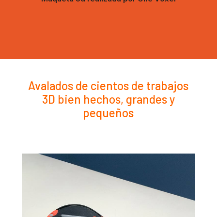
Avalados de cientos de trabajos
3D bien hechos, grandes y
pequeños